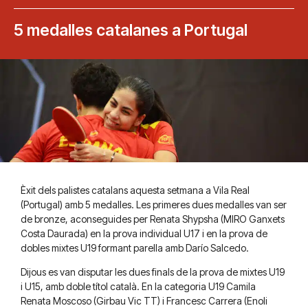
5 medalles catalanes a Portugal
Èxit dels palistes catalans aquesta setmana a Vila Real
(Portugal) amb 5 medalles. Les primeres dues medalles van ser
de bronze, aconseguides per Renata Shypsha (MIRO Ganxets
Costa Daurada) en la prova individual U17 i en la prova de
dobles mixtes U19 formant parella amb Darío Salcedo.
Dijous es van disputar les dues finals de la prova de mixtes U19
i U15, amb doble títol català. En la categoria U19 Camila
Renata Moscoso (Girbau Vic TT) i Francesc Carrera (Enoli