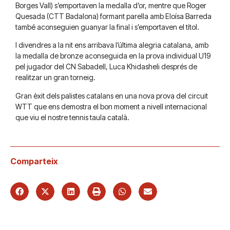
Borges Vall) s’emportaven la medalla d’or, mentre que Roger
Quesada (CTT Badalona) formant parella amb Eloísa Barreda
també aconseguien guanyar la final i s’emportaven el títol.
I divendres a la nit ens arribava l’última alegria catalana, amb
la medalla de bronze aconseguida en la prova individual U19
pel jugador del CN Sabadell, Luca Khidasheli després de
realitzar un gran torneig.
Gran èxit dels palistes catalans en una nova prova del circuit
WTT que ens demostra el bon moment a nivell internacional
que viu el nostre tennis taula català.
Comparteix