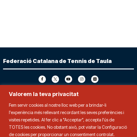
Federació Catalana de Tennis de Taula
Adreça
Contacte
Valorem la teva privacitat
Fem servir cookies al nostre lloc web per a brindar-li
C. Duquessa d’Orleans, 29,
Tel.
93 280 03 00
l'experiència més rellevant recordant les seves preferències i
08034 Barcelona
fctt@fctt.org
visites repetides. Al fer clic a "Acceptar", accepta l'ús de
TOTES les cookies. No obstant això, pot visitar la Configuració
de cookies per proporcionar un consentiment controlat.