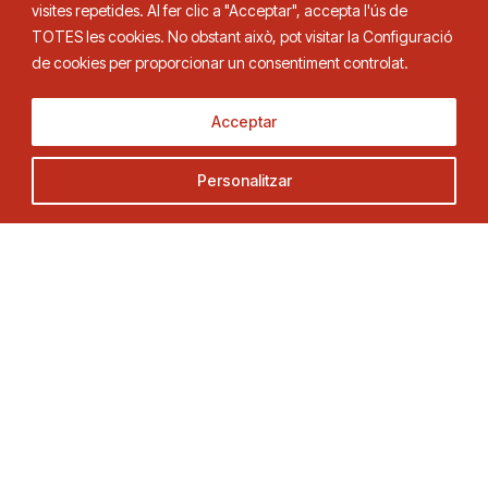
visites repetides. Al fer clic a "Acceptar", accepta l'ús de
Federació Catalana de Tennis de Taula
TOTES les cookies. No obstant això, pot visitar la Configuració
de cookies per proporcionar un consentiment controlat.
Acceptar
Adreça
Contacte
C. Duquessa d’Orleans, 29,
Tel.
93 280 03 00
Personalitzar
08034 Barcelona
fctt@fctt.org