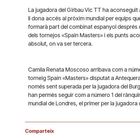
La jugadora del Girbau Vic TT ha aconseguit a
li dona accés al pròxim mundial per equips q
formarà part del combinat espanyol després de
dels tornejos «Spain Masters» i els punts ac
absolut, on va ser tercera.
Camila Renata Moscoso arribava com a número
torneig Spain «Masters» disputat a Antequera,
només sent superada per la jugadora del Burg
han permès seguir com a número 1 del rànquin
mundial de Londres, el primer per la jugadora 
Comparteix