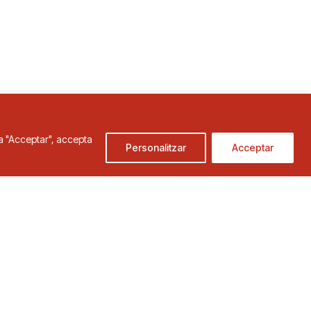
c a "Acceptar", accepta
Personalitzar
Acceptar
de Cookies
Condicions d'ús