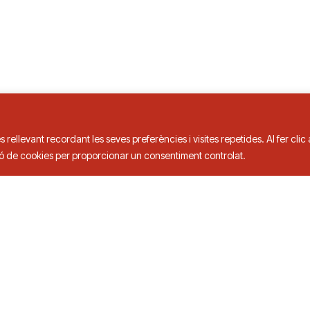
is de Taula
s rellevant recordant les seves preferències i visites repetides. Al fer cli
ció de cookies per proporcionar un consentiment controlat.
3 00
ts.
Política de privacitat a xarxes socials
Política 
foster.
web