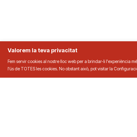
Valorem la teva privacitat
Federació Catalana de Tenn
Fem servir cookies al nostre lloc web per a brindar-li l'experiència mé
l'ús de TOTES les cookies. No obstant això, pot visitar la Configura
Adreça
Contacte
C. Duquessa d’Orleans, 29,
08034
Tel.
93 280 0
Barcelona
fctt@fctt.org
2026 © FCTT. FEDERACIÓ CATALANA DE TENNIS TAULA. Tots els drets reserva