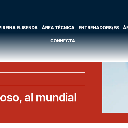
 REINA ELISENDA
ÀREA TÈCNICA
ENTRENADORS/ES
À
CONNECTA
so, al mundial