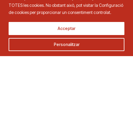
TOTES les cookies. No obstant això, pot visitar la Configuració
de cookies per proporcionar un consentiment controlat.
Adreça
Contacte
Acceptar
C. Duquessa d’Orleans, 29,
Tel.
93 280 03 00
Personalitzar
08034 Barcelona
fctt@fctt.org