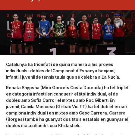
Catalunya ha triomfat i de quina manera a les proves
individuals i dobles del Campionat d’Espanya benjamí,
infantil i juvenil de tennis taula que se celebra a La Nucía.
Renata Shypsha (Miró Ganxets Costa Daurada) ha fet triplet
en categoria infantil en conquerir el títol individual, el de
dobles amb Sofia Carro i el mixtes amb Roc Gibert. En
juvenil, Camila Moscoso (Girbau Vic TT) ha fet doblet en ser
campiona individual i en mixtes amb Cesc Carrera. Carrera
(Borges) també ha guanyat dos títols estatals en guanyar el
dobles masculí amb Luca Khidasheli.