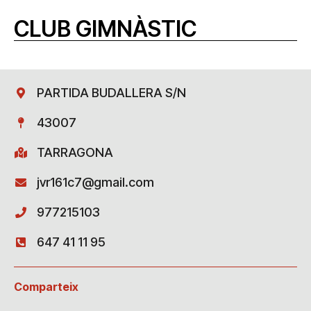
CLUB GIMNÀSTIC
PARTIDA BUDALLERA S/N
43007
TARRAGONA
jvr161c7@gmail.com
977215103
647 41 11 95
Comparteix