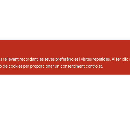
s rellevant recordant les seves preferències i visites repetides. Al fer cli
ció de cookies per proporcionar un consentiment controlat.
is de Taula
3 00