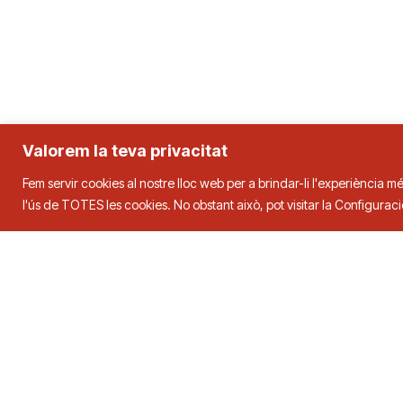
Valorem la teva privacitat
Fem servir cookies al nostre lloc web per a brindar-li l'experiència mé
l'ús de TOTES les cookies. No obstant això, pot visitar la Configura
Federació Catalana de Tenn
Adreça
Contacte
C. Duquessa d’Orleans, 29,
08034
Tel.
93 280 0
Barcelona
fctt@fctt.org