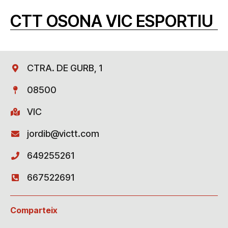
CTT OSONA VIC ESPORTIU
CTRA. DE GURB, 1
08500
VIC
jordib@victt.com
649255261
667522691
Comparteix