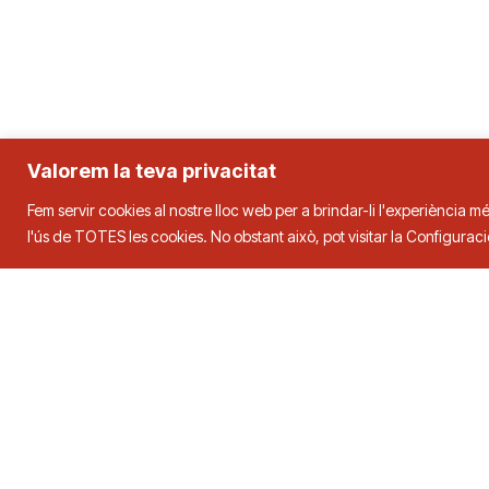
Valorem la teva privacitat
Fem servir cookies al nostre lloc web per a brindar-li l'experiència mé
l'ús de TOTES les cookies. No obstant això, pot visitar la Configura
Federació Catalana de Tenn
Adreça
Contacte
C. Duquessa d’Orleans, 29,
08034
Tel.
93 280 0
Barcelona
fctt@fctt.org
2026 © FCTT. FEDERACIÓ CATALANA DE TENNIS TAULA. Tots els drets reserva