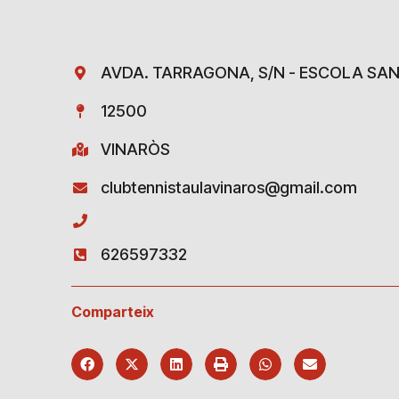
AVDA. TARRAGONA, S/N - ESCOLA SA
12500
VINARÒS
clubtennistaulavinaros@gmail.com
626597332
Comparteix