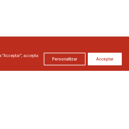
c a "Acceptar", accepta
Personalitzar
Acceptar
de Cookies
Condicions d'ús