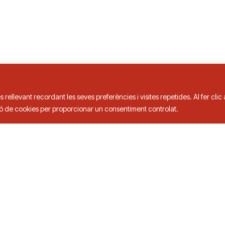
s rellevant recordant les seves preferències i visites repetides. Al fer cli
ció de cookies per proporcionar un consentiment controlat.
is de Taula
3 00
ts.
Política de privacitat a xarxes socials
Política 