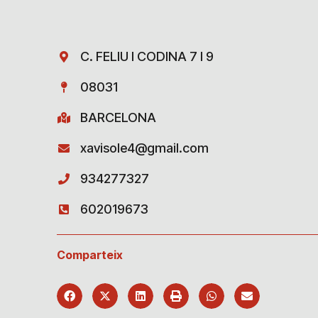
C. FELIU I CODINA 7 I 9
08031
BARCELONA
xavisole4@gmail.com
934277327
602019673
Comparteix