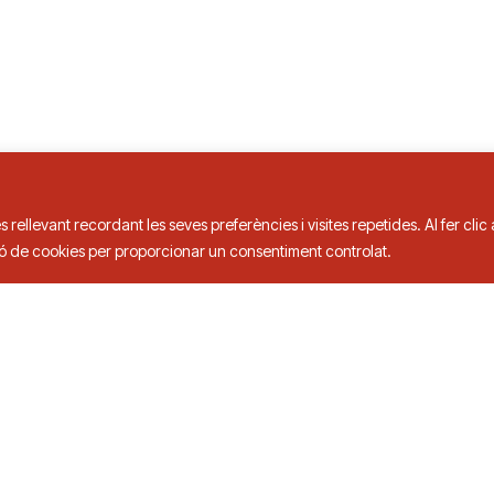
s rellevant recordant les seves preferències i visites repetides. Al fer cli
ció de cookies per proporcionar un consentiment controlat.
is de Taula
3 00