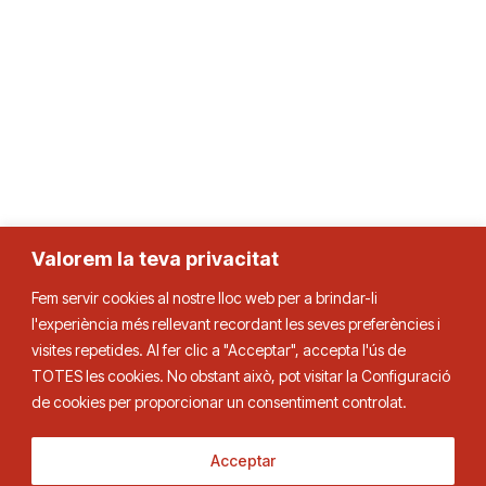
Valorem la teva privacitat
Federació Catalana de Tennis de Taula
Fem servir cookies al nostre lloc web per a brindar-li
l'experiència més rellevant recordant les seves preferències i
visites repetides. Al fer clic a "Acceptar", accepta l'ús de
TOTES les cookies. No obstant això, pot visitar la Configuració
de cookies per proporcionar un consentiment controlat.
Adreça
Contacte
Acceptar
C. Duquessa d’Orleans, 29,
Tel.
93 280 03 00
08034 Barcelona
fctt@fctt.org