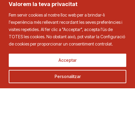
Valorem la teva privacitat
27/12/2024 09:00
Fem servir cookies al nostre lloc web per a brindar-li
l'experiència més rellevant recordant les seves preferències i
29/12/2024 09:00
visites repetides. Al fer clic a "Acceptar", accepta l'ús de
TOTES les cookies. No obstant això, pot visitar la Configuració
de cookies per proporcionar un consentiment controlat.
02/01/2025 09:00
Acceptar
Jutge àrbitre
Personalitzar
Principal: Xavier Casadó
Adjunt: Carlos Zapata
Adjunt: Richard García
Adjunt: Pau Barceló
Delegat federatiu