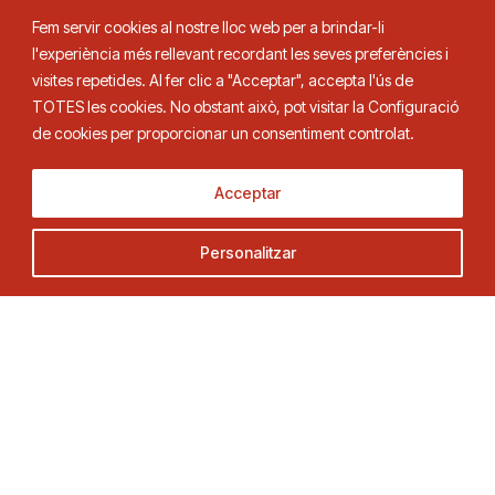
Fem servir cookies al nostre lloc web per a brindar-li
l'experiència més rellevant recordant les seves preferències i
visites repetides. Al fer clic a "Acceptar", accepta l'ús de
TOTES les cookies. No obstant això, pot visitar la Configuració
Federació Catalana de Tennis de Taula
de cookies per proporcionar un consentiment controlat.
Acceptar
Adreça
Contacte
Personalitzar
C. Duquessa d’Orleans, 29,
Tel.
93 280 03 00
08034 Barcelona
fctt@fctt.org