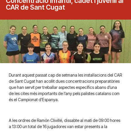
Concentració infantil, cadet i juvenil al
CAR de Sant Cugat
Durant aquest passat cap de setmana les instal·lacions del CAR
de Sant Cugat han acollit dues concentracions preparatòries
que han servit per treballar aspectes específics abans d’una
de les cites més importants de l’any pels palistes catalans com
és el Campionat d’Espanya.
A les ordres de Ramón Clivillé, dissabte al matí de 09:00 hores
a 13:00 un total de 16 jugadores van estar presents a la