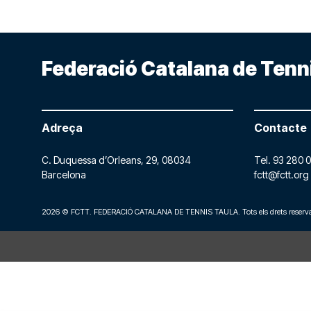
Federació Catalana de Tenn
Adreça
Contacte
C. Duquessa d’Orleans, 29,
08034
Tel.
93 280 0
Barcelona
fctt@fctt.org
2026 © FCTT. FEDERACIÓ CATALANA DE TENNIS TAULA. Tots els drets reserva