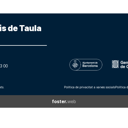
is de Taula
3 00
ts.
Política de privacitat a xarxes socials
Política 
foster.
web