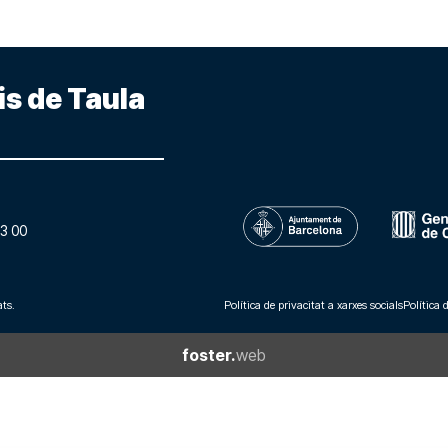
is de Taula
3 00
ts.
Política de privacitat a xarxes socials
Política 
foster.
web