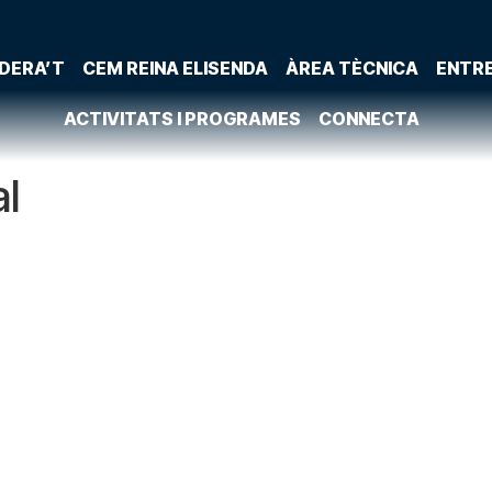
DERA’T
CEM REINA ELISENDA
ÀREA TÈCNICA
ENTR
ACTIVITATS I PROGRAMES
CONNECTA
l