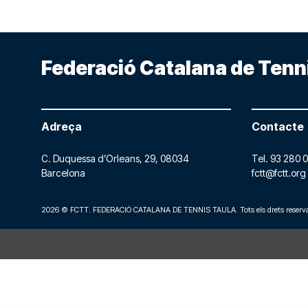
Federació Catalana de Tenn
Adreça
Contacte
C. Duquessa d’Orleans, 29,
08034
Tel.
93 280 0
Barcelona
fctt@fctt.org
2026 © FCTT. FEDERACIÓ CATALANA DE TENNIS TAULA. Tots els drets reserva