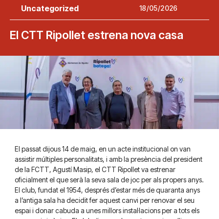
Uncategorized
18/05/2026
El CTT Ripollet estrena nova casa
El passat dijous 14 de maig, en un acte institucional on van
assistir múltiples personalitats, i amb la presència del president
de la FCTT, Agustí Masip, el CTT Ripollet va estrenar
oficialment el que serà la seva sala de joc per als propers anys.
El club, fundat el 1954, després d’estar més de quaranta anys
a l’antiga sala ha decidit fer aquest canvi per renovar el seu
espai i donar cabuda a unes millors instal·lacions per a tots els