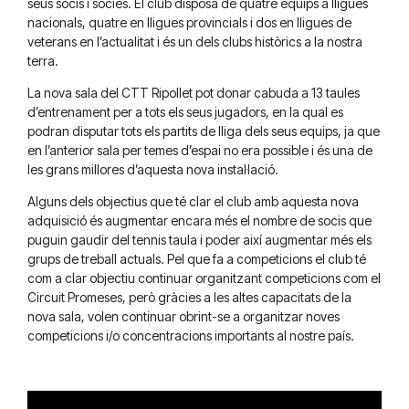
seus socis i sòcies. El club disposa de quatre equips a lligues
nacionals, quatre en lligues provincials i dos en lligues de
veterans en l’actualitat i és un dels clubs històrics a la nostra
terra.
La nova sala del CTT Ripollet pot donar cabuda a 13 taules
d’entrenament per a tots els seus jugadors, en la qual es
podran disputar tots els partits de lliga dels seus equips, ja que
en l’anterior sala per temes d’espai no era possible i és una de
les grans millores d’aquesta nova instal·lació.
Alguns dels objectius que té clar el club amb aquesta nova
adquisició és augmentar encara més el nombre de socis que
puguin gaudir del tennis taula i poder així augmentar més els
grups de treball actuals. Pel que fa a competicions el club té
com a clar objectiu continuar organitzant competicions com el
Circuit Promeses, però gràcies a les altes capacitats de la
nova sala, volen continuar obrint-se a organitzar noves
competicions i/o concentracions importants al nostre país.