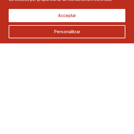
Adreça
Contacte
Acceptar
C. Duquessa d’Orleans, 29,
Tel.
93 280 03 00
08034 Barcelona
fctt@fctt.org
Personalitzar