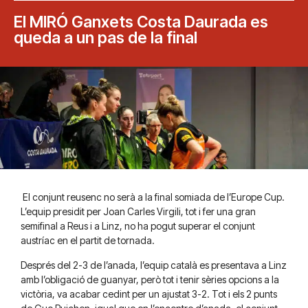
El MIRÓ Ganxets Costa Daurada es
queda a un pas de la final
El conjunt reusenc no serà a la final somiada de l’Europe Cup.
L’equip presidit per Joan Carles Virgili, tot i fer una gran
semifinal a Reus i a Linz, no ha pogut superar el conjunt
austríac en el partit de tornada.
Després del 2-3 de l’anada, l’equip català es presentava a Linz
amb l’obligació de guanyar, però tot i tenir sèries opcions a la
victòria, va acabar cedint per un ajustat 3-2. Tot i els 2 punts