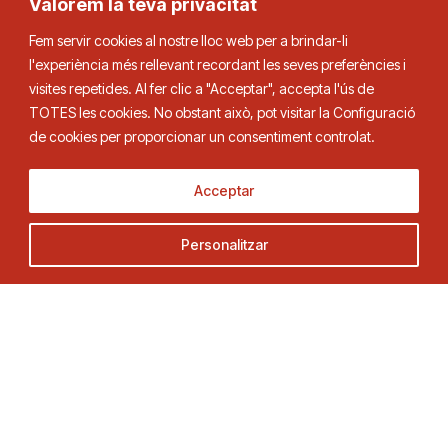
Valorem la teva privacitat
Fem servir cookies al nostre lloc web per a brindar-li
l'experiència més rellevant recordant les seves preferències i
visites repetides. Al fer clic a "Acceptar", accepta l'ús de
TOTES les cookies. No obstant això, pot visitar la Configuració
Federació Catalana de Tennis de Taula
de cookies per proporcionar un consentiment controlat.
Acceptar
Adreça
Contacte
Personalitzar
C. Duquessa d’Orleans, 29,
Tel.
93 280 03 00
08034 Barcelona
fctt@fctt.org