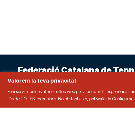
Federació Catalana de Tenn
Valorem la teva privacitat
Fem servir cookies al nostre lloc web per a brindar-li l'experiència mé
Adreça
Contacte
l'ús de TOTES les cookies. No obstant això, pot visitar la Configura
C. Duquessa d’Orleans, 29,
08034
Tel.
93 280 0
Barcelona
fctt@fctt.org
2026 © FCTT. FEDERACIÓ CATALANA DE TENNIS TAULA. Tots els drets reserva