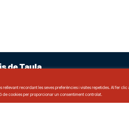
is de Taula
s rellevant recordant les seves preferències i visites repetides. Al fer cli
ció de cookies per proporcionar un consentiment controlat.
3 00
ts.
Política de privacitat a xarxes socials
Política 