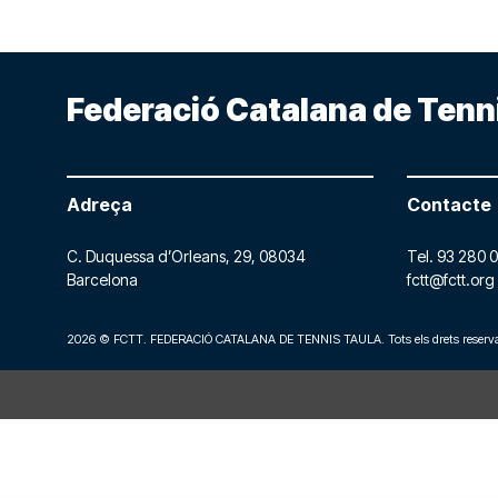
Federació Catalana de Tenn
Adreça
Contacte
C. Duquessa d’Orleans, 29,
08034
Tel.
93 280 0
Barcelona
fctt@fctt.org
2026 © FCTT. FEDERACIÓ CATALANA DE TENNIS TAULA. Tots els drets reserva