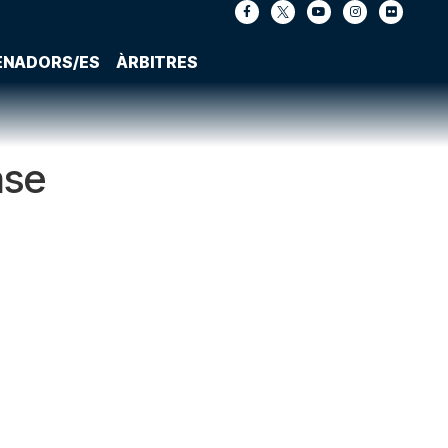
ENADORS/ES
ÀRBITRES
ase