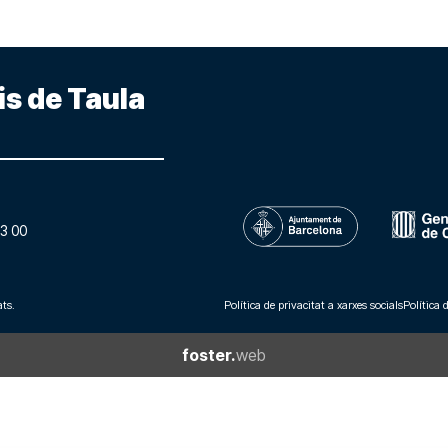
is de Taula
3 00
ts.
Política de privacitat a xarxes socials
Política 
foster.
web