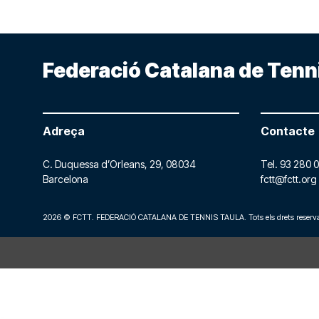
Federació Catalana de Tenn
Adreça
Contacte
C. Duquessa d’Orleans, 29,
08034
Tel.
93 280 0
Barcelona
fctt@fctt.org
2026 © FCTT. FEDERACIÓ CATALANA DE TENNIS TAULA. Tots els drets reserva