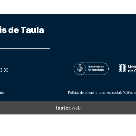
is de Taula
3 00
ts.
Política de privacitat a xarxes socials
Política 
foster.
web