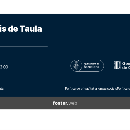
is de Taula
3 00
ts.
Política de privacitat a xarxes socials
Política 
foster.
web