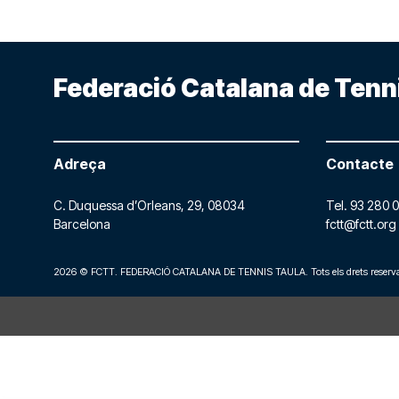
Federació Catalana de Tenn
Adreça
Contacte
C. Duquessa d’Orleans, 29,
08034
Tel.
93 280 0
Barcelona
fctt@fctt.org
2026 © FCTT. FEDERACIÓ CATALANA DE TENNIS TAULA. Tots els drets reserva