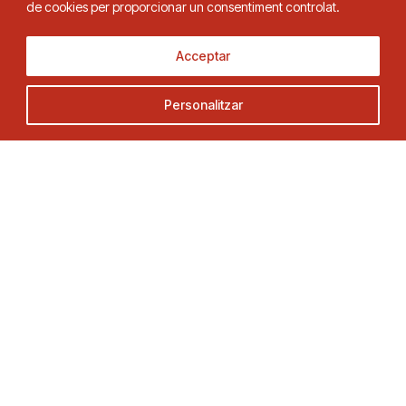
de cookies per proporcionar un consentiment controlat.
Adreça
Contacte
Acceptar
C. Duquessa d’Orleans, 29,
Tel.
93 280 03 00
Personalitzar
08034 Barcelona
fctt@fctt.org