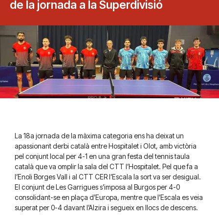
de la jornada a la Superdivisió
La 18a jornada de la màxima categoria ens ha deixat un
apassionant derbi català entre Hospitalet i Olot, amb victòria
pel conjunt local per 4-1 en una gran festa del tennis taula
català que va omplir la sala del CTT l’Hospitalet. Pel que fa a
l’Enoli Borges Vall i al CTT CER l’Escala la sort va ser desigual.
El conjunt de Les Garrigues s’imposa al Burgos per 4-0
consolidant-se en plaça d’Europa, mentre que l’Escala es veia
superat per 0-4 davant l’Alzira i segueix en llocs de descens.