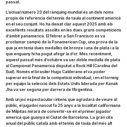
passat.
L’actual número 23 del rànquing mundial és un dels noms
propis de referència del tennis de taula al continent americà
en el seu conjunt. Ho ha deixat clar aquest 2025 amb els
excel·lents resultats assolits en les dues grans competicions
d’àmbit panamericà. El febrer a San Francisco es va
proclamar campió de la Panamerican Cup, una prova de la
que ja en tenia dues medalles de bronze i una de plata i a la
que enguany hi ha pogut afegir la d’or. Més recentment,
aquest passat més d’octubre va ser doble medalla de plata
al Campionat Panamericà disputat a Rock Hill (Carolina del
Sud). Només el brasiler Hugo Calderano el va poder
superar en la final de la competició individual, i en el torneig
per equips la selecció dels Estats Units liderada per Kanak
Jha va ser segona per darrera de l’Argentina.
Amb un joc espectacular i intens que agradarà de veure al
públic, el jugador nascut fa 25 anys a la localitat californiana
de Milpitas mirarà de convertir-se en el primer jugador
americà que guanya el Ciutat de Barcelona. La gran cita
anual del públic català amb el tennis de taula del més alt