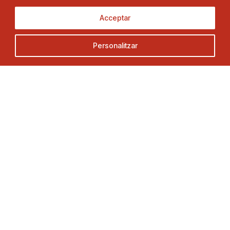
Acceptar
Federació Catalana de Tennis de Taula
Personalitzar
Adreça
Contacte
C. Duquessa d’Orleans, 29,
Tel.
93 280 03 00
08034 Barcelona
fctt@fctt.org