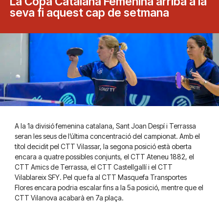
La Copa Catalana Femenina arriba a la
seva fi aquest cap de setmana
A la 1a divisió femenina catalana, Sant Joan Despí i Terrassa
seran les seus de l’última concentració del campionat. Amb el
títol decidit pel CTT Vilassar, la segona posició està oberta
encara a quatre possibles conjunts, el CTT Ateneu 1882, el
CTT Amics de Terrassa, el CTT Castellgallí i el CTT
Vilablareix SFY. Pel que fa al CTT Masquefa Transportes
Flores encara podria escalar fins a la 5a posició, mentre que el
CTT Vilanova acabarà en 7a plaça.