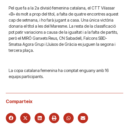
Pel que fa a la 2a divisió femenina catalana, el CTT Vilassar
«B» és molt a prop del títol, a falta de quatre encontres aquest
cap de setmana, i ho farà jugant a casa. Una única victòria
donaria el títol a les del Maresme. La resta de la classificació
pot patir variacions a causa de la igualtat i a la falta de partits,
però el MIRÓ Ganxets Reus, CN Sabadell, Falcons SBD-
Smatsa Agora Grup i Lluïsos de Gràcia es juguen la segona i
tercera plaça.
La copa catalana femenina ha comptat enguany amb 16
equips participants.
Comparteix