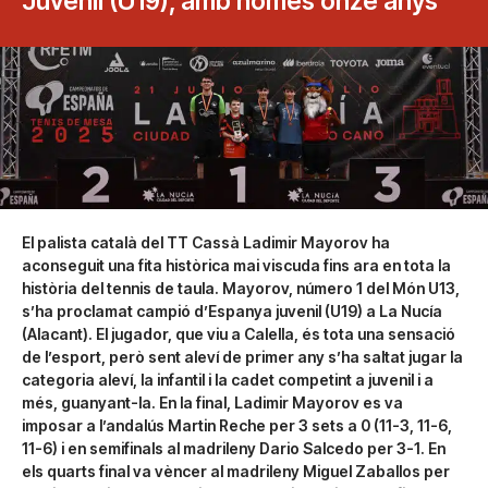
Juvenil (U19), amb només onze anys
El palista català del TT Cassà Ladimir Mayorov ha
aconseguit una fita històrica mai viscuda fins ara en tota la
història del tennis de taula. Mayorov, número 1 del Món U13,
s’ha proclamat campió d’Espanya juvenil (U19) a La Nucía
(Alacant). El jugador, que viu a Calella, és tota una sensació
de l’esport, però sent aleví de primer any s’ha saltat jugar la
categoria aleví, la infantil i la cadet competint a juvenil i a
més, guanyant-la. En la final, Ladimir Mayorov es va
imposar a l’andalús Martin Reche per 3 sets a 0 (11-3, 11-6,
11-6) i en semifinals al madrileny Dario Salcedo per 3-1. En
els quarts final va vèncer al madrileny Miguel Zaballos per