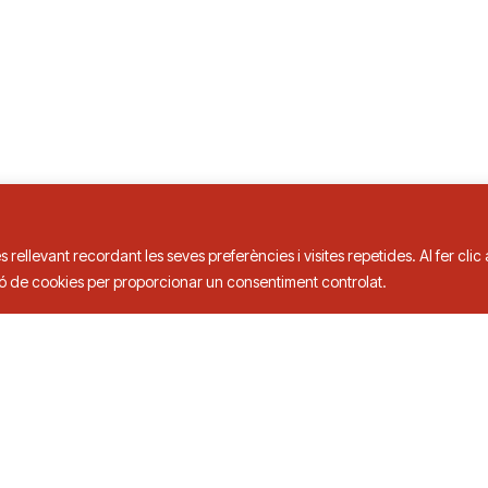
is de Taula
s rellevant recordant les seves preferències i visites repetides. Al fer cli
ció de cookies per proporcionar un consentiment controlat.
3 00
ts.
Política de privacitat a xarxes socials
Política 