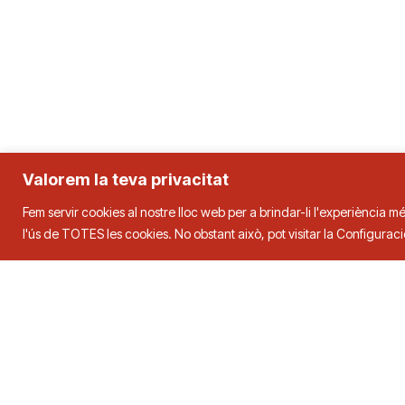
Valorem la teva privacitat
Federació Catalana de Tenn
Fem servir cookies al nostre lloc web per a brindar-li l'experiència mé
l'ús de TOTES les cookies. No obstant això, pot visitar la Configura
Adreça
Contacte
C. Duquessa d’Orleans, 29,
08034
Tel.
93 280 0
Barcelona
fctt@fctt.org
2026 © FCTT. FEDERACIÓ CATALANA DE TENNIS TAULA. Tots els drets reserva