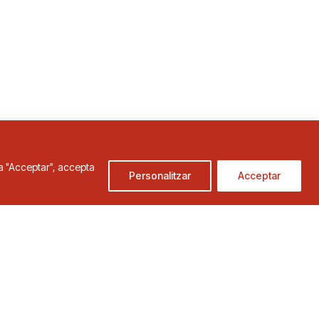
c a "Acceptar", accepta
Personalitzar
Acceptar
de Cookies
Condicions d'ús