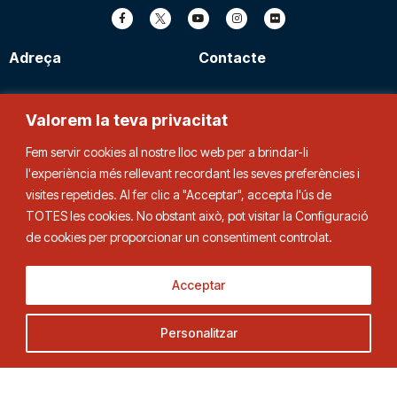
Adreça
Contacte
C. Duquessa d’Orleans, 29,
Tel.
93 280 03 00
Valorem la teva privacitat
08034 Barcelona
fctt@fctt.org
Fem servir cookies al nostre lloc web per a brindar-li
l'experiència més rellevant recordant les seves preferències i
visites repetides. Al fer clic a "Acceptar", accepta l'ús de
TOTES les cookies. No obstant això, pot visitar la Configuració
de cookies per proporcionar un consentiment controlat.
Acceptar
Personalitzar