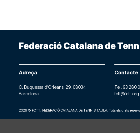
Federació Catalana de Tenn
Adreça
Contacte
C. Duquessa d’Orleans, 29,
08034
Tel.
93 280 0
Barcelona
fctt@fctt.org
2026 © FCTT. FEDERACIÓ CATALANA DE TENNIS TAULA. Tots els drets reserva