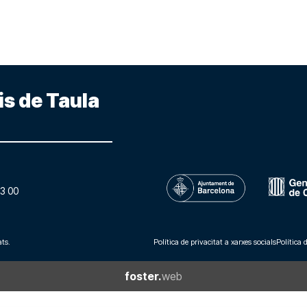
is de Taula
3 00
ts.
Política de privacitat a xarxes socials
Política 
foster.
web