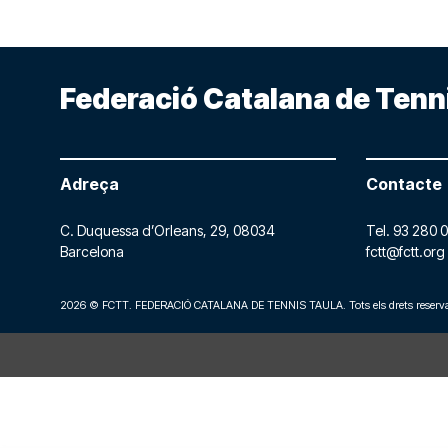
Federació Catalana de Tenn
Adreça
Contacte
C. Duquessa d’Orleans, 29,
08034
Tel.
93 280 0
Barcelona
fctt@fctt.org
2026 © FCTT. FEDERACIÓ CATALANA DE TENNIS TAULA. Tots els drets reserva