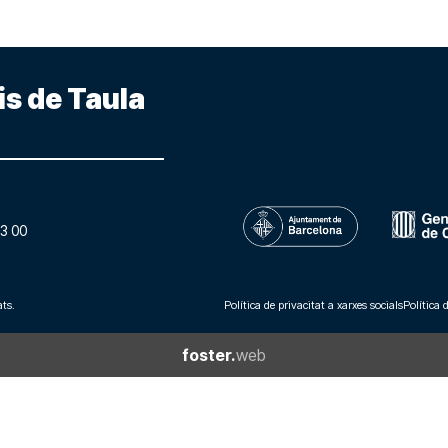
is de Taula
3 00
ts.
Política de privacitat a xarxes socials
Política 
foster.
web