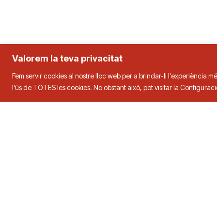
Valorem la teva privacitat
Fem servir cookies al nostre lloc web per a brindar-li l'experiència mé
l'ús de TOTES les cookies. No obstant això, pot visitar la Configura