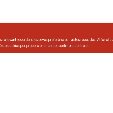
s rellevant recordant les seves preferències i visites repetides. Al fer cli
ció de cookies per proporcionar un consentiment controlat.