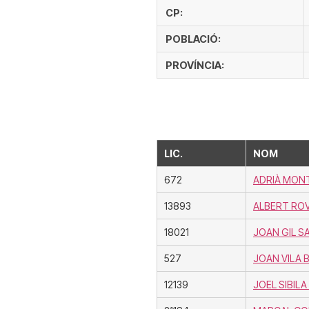
CP:
POBLACIÓ:
PROVÍNCIA:
LIC.
NOM
672
ADRIÀ MON
13893
ALBERT ROV
18021
JOAN GIL 
527
JOAN VILA 
12139
JOEL SIBIL