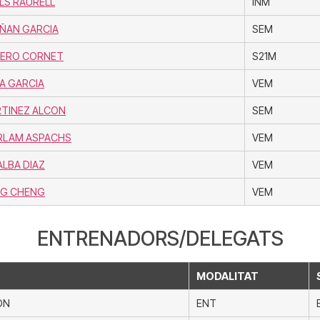
LS RAURELL
INM
ÑAN GARCIA
SEM
LERO CORNET
S21M
A GARCIA
VEM
RTINEZ ALCON
SEM
ARLAM ASPACHS
VEM
ALBA DIAZ
VEM
G CHENG
VEM
ENTRENADORS/DELEGATS
MODALITAT
ON
ENT