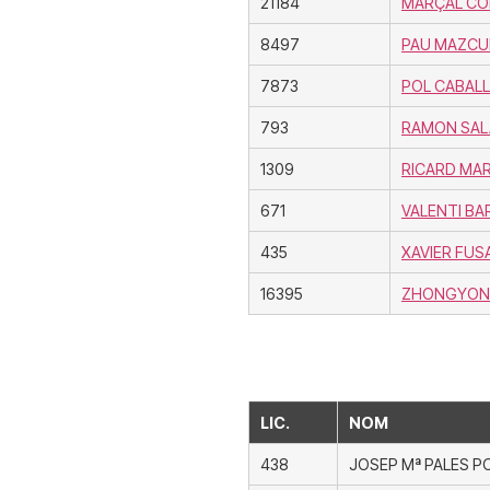
21184
MARÇAL CO
8497
PAU MAZCU
7873
POL CABAL
793
RAMON SAL
1309
RICARD MA
671
VALENTI B
435
XAVIER FUS
16395
ZHONGYON
LIC.
NOM
438
JOSEP Mª PALES P