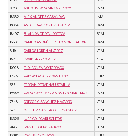
6120
AGUSTIN SANCHEZ VELASCO
VEM
18362
ALEX ANDRÉS CASANOVA
INM
16984
ANGEL DAVID ORTIZ SUAREZ
CAM
18497
BLAI NOMDEDEU ORTEGA
BEM
18560
CAMILO ANDRÉS PRIETO MONTEALEGRE
CAM
6119
CARLOS LOREN ALVAREZ
VEM
15703
DAVID FERRAS RUIZ
ALM
10928
ELOI GONZALVO TARRAGÓ
VEM
17859
ERIC RODRIGUEZ SANTIAGO
JUM
535
FERRAN PERARNAU SEVILLA
VEM
12350
FRANCISCO JAVIER MONTES MARTINEZ
VEM
7348
GREGORIO SANCHEZ NAVARRO
VEM
523
GUILLEM SANTIAGO FERNANDEZ
VEM
16326
IURE COJOCARI SCLIFOS
VEM
7442
IVAN HERRERO RABASO
SEM
12351
IZAN BUENO MOYA
JUM