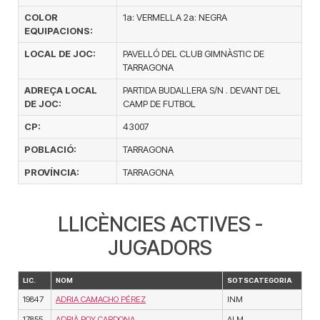
COLOR
1a: VERMELLA 2a: NEGRA
EQUIPACIONS:
LOCAL DE JOC:
PAVELLÓ DEL CLUB GIMNÀSTIC DE
TARRAGONA
ADREÇA LOCAL
PARTIDA BUDALLERA S/N . DEVANT DEL
DE JOC:
CAMP DE FUTBOL
CP:
43007
POBLACIÓ:
TARRAGONA
PROVÍNCIA:
TARRAGONA
LLICÈNCIES ACTIVES -
JUGADORS
LIC.
NOM
SOTSCATEGORIA
19847
ADRIA CAMACHO PÉREZ
INM
17855
ADRIÀ POY CARDONA
ALM