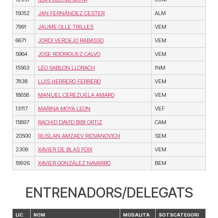
15052
JAN FERNÁNDEZ CESTER
ALM
7991
JAUME OLLE TRILLES
VEM
6671
JORDI VERDEJO RABASSO
VEM
5964
JOSE RODRIGUEZ CALVO
VEM
15563
LEO SABLON LLORACH
INM
7838
LUIS HERRERO FERRERO
VEM
18658
MANUEL CEREZUELA AMARO
VEM
13117
MARINA MOYA LEON
VEF
15897
RACHID DAVID BIBI ORTIZ
CAM
20500
RUSLAN AMZAEV RIDVANOVICH
SEM
2309
XAVIER DE BLAS FOIX
VEM
19926
XAVIER GONZÁLEZ NAVARRO
BEM
ENTRENADORS/DELEGATS
LIC.
NOM
MODALITA
SOTSCATEGORI