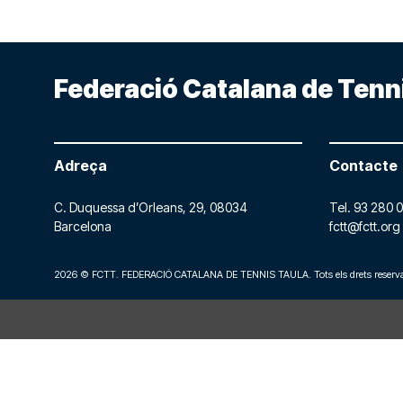
Federació Catalana de Tenn
Adreça
Contacte
C. Duquessa d’Orleans, 29,
08034
Tel.
93 280 0
Barcelona
fctt@fctt.org
2026 © FCTT. FEDERACIÓ CATALANA DE TENNIS TAULA. Tots els drets reserva