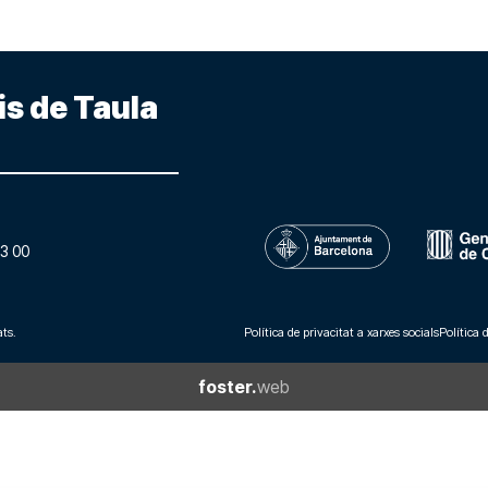
is de Taula
3 00
ts.
Política de privacitat a xarxes socials
Política 
foster.
web