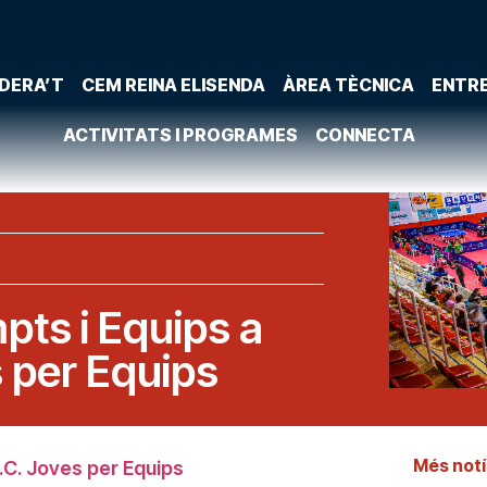
DERA’T
CEM REINA ELISENDA
ÀREA TÈCNICA
ENTR
ACTIVITATS I PROGRAMES
CONNECTA
pts i Equips a
s per Equips
Més notí
.C. Joves per Equips