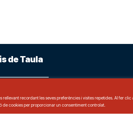
is de Taula
s rellevant recordant les seves preferències i visites repetides. Al fer cli
3 00
ció de cookies per proporcionar un consentiment controlat.
ts.
Política de privacitat a xarxes socials
Política 