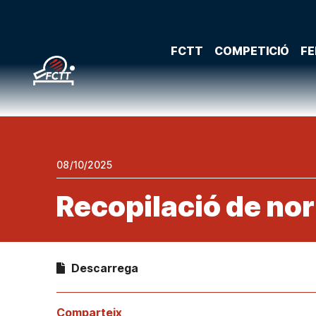
FCTT
COMPETICIÓ
FE
08/10/2025
Recopilació de no
Descarrega
Comparteix