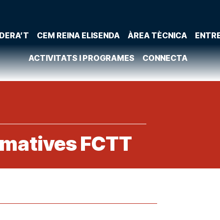
DERA’T
CEM REINA ELISENDA
ÀREA TÈCNICA
ENTR
ACTIVITATS I PROGRAMES
CONNECTA
rmatives FCTT