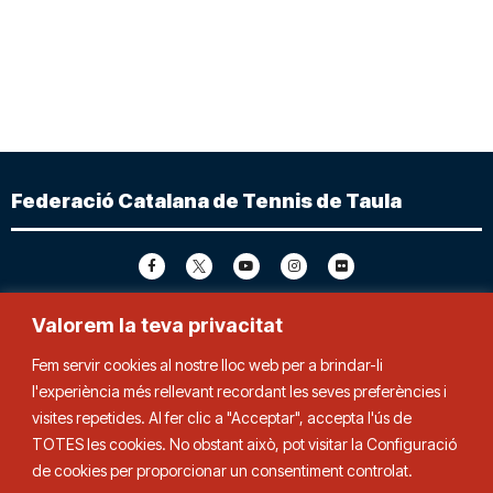
Federació Catalana de Tennis de Taula
Adreça
Contacte
Valorem la teva privacitat
Fem servir cookies al nostre lloc web per a brindar-li
C. Duquessa d’Orleans, 29,
Tel.
93 280 03 00
08034 Barcelona
fctt@fctt.org
l'experiència més rellevant recordant les seves preferències i
visites repetides. Al fer clic a "Acceptar", accepta l'ús de
TOTES les cookies. No obstant això, pot visitar la Configuració
de cookies per proporcionar un consentiment controlat.