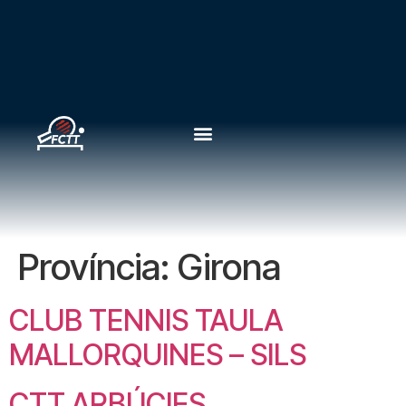
Província:
Girona
CLUB TENNIS TAULA
MALLORQUINES – SILS
CTT ARBÚCIES