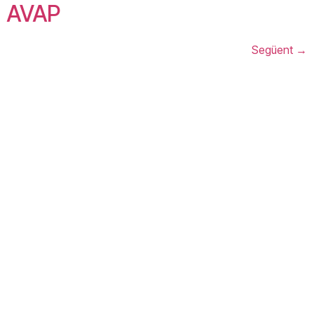
AVAP
Següent
→