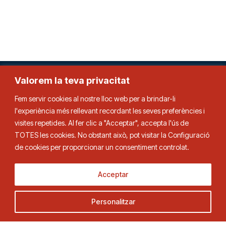
Valorem la teva privacitat
Federació Catalana de Tennis de Taula
Fem servir cookies al nostre lloc web per a brindar-li
l'experiència més rellevant recordant les seves preferències i
visites repetides. Al fer clic a "Acceptar", accepta l'ús de
TOTES les cookies. No obstant això, pot visitar la Configuració
Adreça
Contacte
de cookies per proporcionar un consentiment controlat.
C. Duquessa d’Orleans, 29,
Tel.
93 280 03 00
08034 Barcelona
fctt@fctt.org
Acceptar
Personalitzar