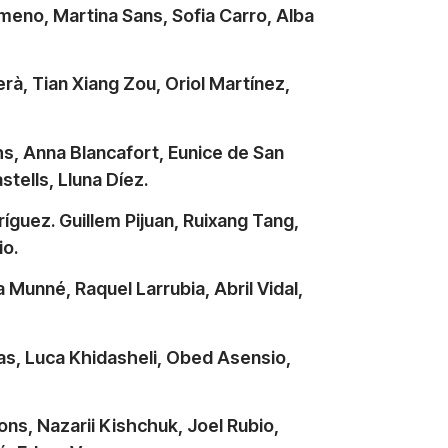
imeno, Martina Sans, Sofia Carro, Alba
erà, Tian Xiang Zou, Oriol Martínez,
hs, Anna Blancafort, Eunice de San
stells, Lluna Díez.
ríguez. Guillem Pijuan, Ruixang Tang,
bio.
Munné, Raquel Larrubia, Abril Vidal,
tas, Luca Khidasheli, Obed Asensio,
ns, Nazarii Kishchuk, Joel Rubio,