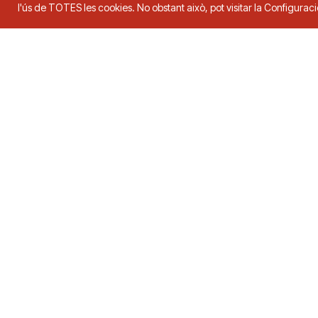
l'ús de TOTES les cookies. No obstant això, pot visitar la Configura
Federació Catalana de Tenn
Adreça
Contacte
C. Duquessa d’Orleans, 29,
08034
Tel.
93 280 0
Barcelona
fctt@fctt.org
2026 © FCTT. FEDERACIÓ CATALANA DE TENNIS TAULA. Tots els drets reserva