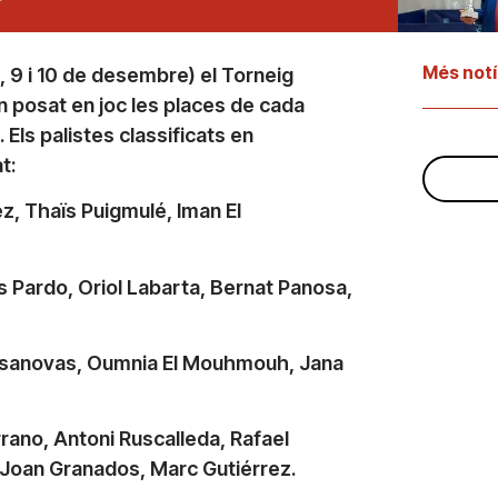
Més notí
8, 9 i 10 de desembre) el Torneig
han posat en joc les places de cada
 Els palistes classificats en
t:
ez, Thaïs Puigmulé, Iman El
.
s Pardo, Oriol Labarta, Bernat Panosa,
Casanovas, Oumnia El Mouhmouh, Jana
rrano, Antoni Ruscalleda, Rafael
 Joan Granados, Marc Gutiérrez.