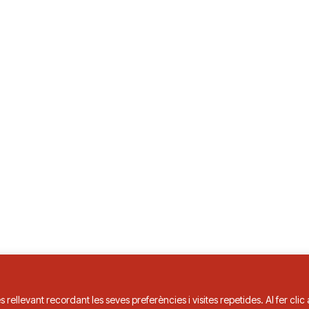
s rellevant recordant les seves preferències i visites repetides. Al fer cli