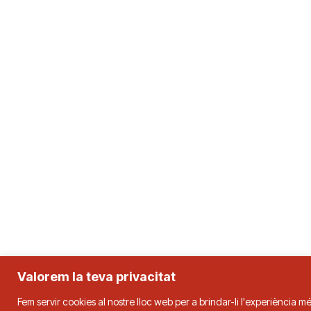
Valorem la teva privacitat
Fem servir cookies al nostre lloc web per a brindar-li l'experiència mé