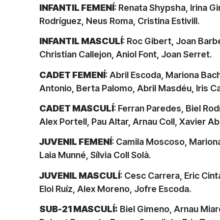
INFANTIL FEMENÍ
: Renata Shypsha, Irina G
Rodríguez, Neus Roma, Cristina Estivill.
INFANTIL MASCULÍ
: Roc Gibert, Joan Barb
Christian Callejon, Aniol Font, Joan Serret.
CADET FEMENÍ
: Abril Escoda, Mariona Bac
Antonio, Berta Palomo, Abril Masdéu, Iris Ca
CADET MASCULÍ
: Ferran Paredes, Biel Rod
Alex Portell, Pau Altar, Arnau Coll, Xavier A
JUVENIL FEMENÍ
: Camila Moscoso, Mariona 
Laia Munné, Sílvia Coll Solà.
JUVENIL MASCULÍ
: Cesc Carrera, Eric Cin
Eloi Ruíz, Alex Moreno, Jofre Escoda.
SUB-21 MASCULÍ:
Biel Gimeno, Arnau Miaro