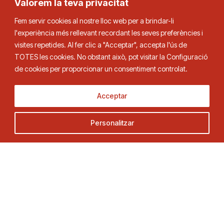
Valorem la teva privacitat
Fem servir cookies al nostre lloc web per a brindar-li
l'experiència més rellevant recordant les seves preferències i
visites repetides. Al fer clic a "Acceptar", accepta l'ús de
TOTES les cookies. No obstant això, pot visitar la Configuració
Federació Catalana de Tennis de Taula
de cookies per proporcionar un consentiment controlat.
Acceptar
Adreça
Contacte
Personalitzar
C. Duquessa d’Orleans, 29,
Tel.
93 280 03 00
08034 Barcelona
fctt@fctt.org