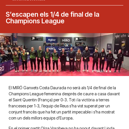
S’escapen els 1/4 de final de la
Champions League
El MIRÓ Ganxets Costa Daurada no serà als 1/4 de final de la
Champions League femenina després de caure a casa davant
el Saint Quentin (França) per 0-3. Tot i la victòria a terres
franceses per 1-3, l’equip de Reus s’ha vist superat per un
conjunt francès que ha fet un partit impecable i s’ha mostrat
com un dels millors equips d’Europa.
En el primer partit Olga Vorobeva no ha pogut davant Linda