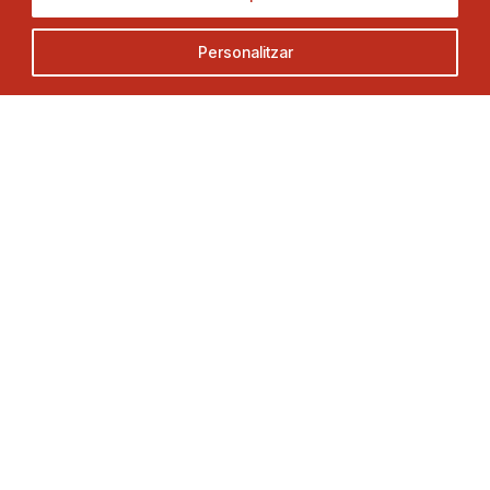
C. Duquessa d’Orleans, 29,
Tel.
93 280 03 00
08034 Barcelona
fctt@fctt.org
Personalitzar
foster.
web