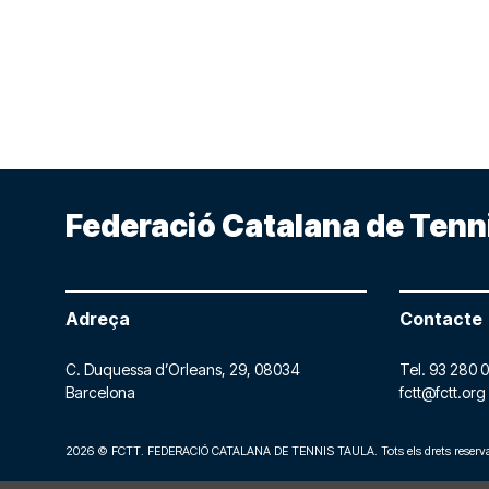
Federació Catalana de Tenn
Adreça
Contacte
C. Duquessa d’Orleans, 29,
08034
Tel.
93 280 0
Barcelona
fctt@fctt.org
2026 © FCTT. FEDERACIÓ CATALANA DE TENNIS TAULA. Tots els drets reserva