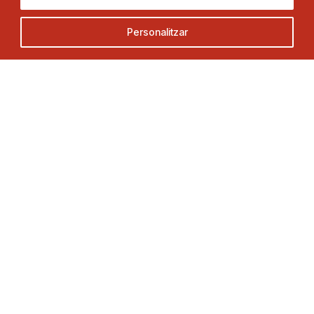
Federació Catalana de Tennis de Taula
Personalitzar
Adreça
Contacte
C. Duquessa d’Orleans, 29,
Tel.
93 280 03 00
08034 Barcelona
fctt@fctt.org