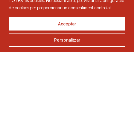
TOTES les cookies. No obstant això, pot visitar la Configuració
de cookies per proporcionar un consentiment controlat.
Adreça
Contacte
Acceptar
C. Duquessa d’Orleans, 29,
Tel.
93 280 03 00
Personalitzar
08034 Barcelona
fctt@fctt.org