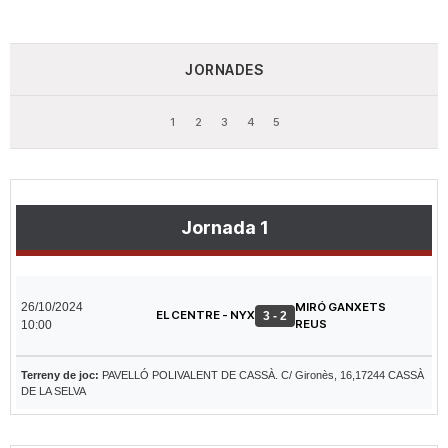
JORNADES
1
2
3
4
5
Jornada 1
26/10/2024
MIRÓ GANXETS
EL CENTRE - NYX
3 - 2
REUS
10:00
Terreny de joc:
PAVELLÓ POLIVALENT DE CASSÀ. C/ Gironès, 16,17244 CASSÀ
DE LA SELVA