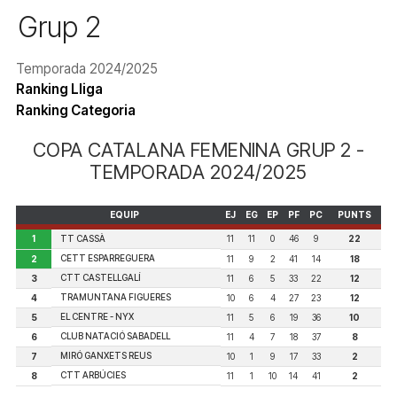
Grup 2
Temporada 2024/2025
Ranking Lliga
Ranking Categoria
COPA CATALANA FEMENINA GRUP 2 -
TEMPORADA 2024/2025
EQUIP
EJ
EG
EP
PF
PC
PUNTS
1
TT CASSÀ
11
11
0
46
9
22
CETT ESPARREGUERA
2
11
9
2
41
14
18
CTT CASTELLGALÍ
3
11
6
5
33
22
12
TRAMUNTANA FIGUERES
4
10
6
4
27
23
12
EL CENTRE - NYX
5
11
5
6
19
36
10
CLUB NATACIÓ SABADELL
6
11
4
7
18
37
8
MIRÓ GANXETS REUS
7
10
1
9
17
33
2
CTT ARBÚCIES
8
11
1
10
14
41
2