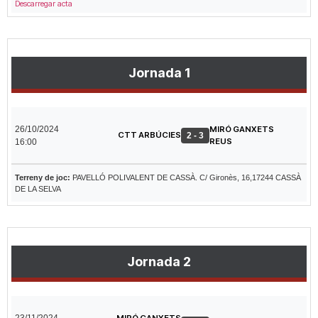
Descarregar acta
Jornada 1
26/10/2024
MIRÓ GANXETS
CTT ARBÚCIES
2 - 3
REUS
16:00
Terreny de joc:
PAVELLÓ POLIVALENT DE CASSÀ. C/ Gironès, 16,17244 CASSÀ
DE LA SELVA
Jornada 2
23/11/2024
MIRÓ GANXETS