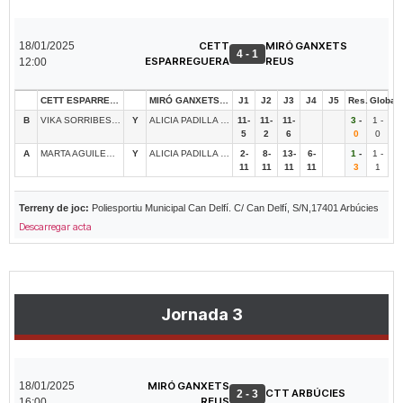
18/01/2025
CETT
MIRÓ GANXETS
4 - 1
ESPARREGUERA
REUS
12:00
CETT ESPARREGUERA
MIRÓ GANXETS REUS
J1
J2
J3
J4
J5
Res.
Global
B
VIKA SORRIBES BARBA
Y
ALICIA PADILLA SANCHEZ
11-
11-
11-
3
-
1 -
5
2
6
0
0
A
MARTA AGUILERA GONZALEZ
Y
ALICIA PADILLA SANCHEZ
2-
8-
13-
6-
1
-
1 -
11
11
11
11
3
1
Terreny de joc:
Poliesportiu Municipal Can Delfí. C/ Can Delfí, S/N,17401 Arbúcies
Descarregar acta
Jornada 3
18/01/2025
MIRÓ GANXETS
CTT ARBÚCIES
2 - 3
REUS
16:00