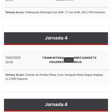
Terreny de joc:
Poliesportiu Municipal Can Delfí. C/ Can Delfí, S/N,17401 Arbúcies
Jornada 4
15/02/2025
TRAMUNTANA
MIRÓ GANXETS
- - -
FIGUERES
REUS
10:00
Terreny de joc:
Gimnàs de l'Institut Olivar Gran. Avinguda Maria Àngels Anglada,
11,17600 Figueres
Jornada 4