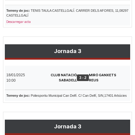
Terreny de joc:
TENIS TAULA CASTELLGALÍ. CARRER DELS AFORES, 11,08297
CASTELLGALÍ
Descarregar acta
Jornada 3
18/01/2025
CLUB NATACIÓ
MIRÓ GANXETS
3 - 2
SABADELL
REUS
10:00
Terreny de joc:
Poliesportiu Municipal Can Delfí. C/ Can Delfí, S/N,17401 Arbúcies
Jornada 3