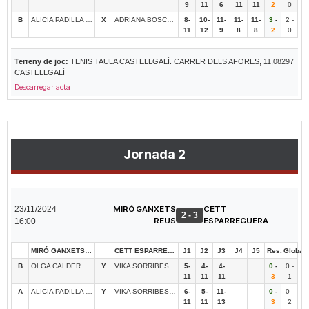
9
11
6
11
11
2
0
B
ALICIA PADILLA SANCHEZ
X
ADRIANA BOSCH RUANO
8-
10-
11-
11-
11-
3
-
2 -
11
12
9
8
8
2
0
Terreny de joc:
TENIS TAULA CASTELLGALÍ. CARRER DELS AFORES, 11,08297
CASTELLGALÍ
Descarregar acta
Jornada 2
23/11/2024
MIRÓ GANXETS
CETT
2 - 3
REUS
ESPARREGUERA
16:00
MIRÓ GANXETS REUS
CETT ESPARREGUERA
J1
J2
J3
J4
J5
Res.
Global
B
OLGA CALDERÓ SOLÉ
Y
VIKA SORRIBES BARBA
5-
4-
4-
0
-
0 -
11
11
11
3
1
A
ALICIA PADILLA SANCHEZ
Y
VIKA SORRIBES BARBA
6-
5-
11-
0
-
0 -
11
11
13
3
2