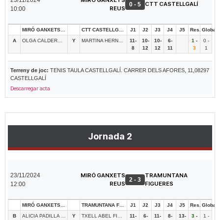
CTT CASTELLGALÍ
0 - 5
REUS
10:00
MIRÓ GANXETS REUS
CTT CASTELLGALÍ
J1
J2
J3
J4
J5
Res.
Global
A
OLGA CALDERÓ SOLÉ
Y
MARTINA HERNÀNDEZ SANS
11-
10-
10-
6-
1
-
0 -
8
12
12
11
3
1
Terreny de joc:
TENIS TAULA CASTELLGALÍ. CARRER DELS AFORES, 11,08297
CASTELLGALÍ
Descarregar acta
Jornada 2
23/11/2024
MIRÓ GANXETS
TRAMUNTANA
2 - 3
REUS
FIGUERES
12:00
MIRÓ GANXETS REUS
TRAMUNTANA FIGUERES
J1
J2
J3
J4
J5
Res.
Global
B
ALICIA PADILLA SANCHEZ
Y
TXELL ABEL FIGUERAS
11-
6-
11-
8-
13-
3
-
1 -