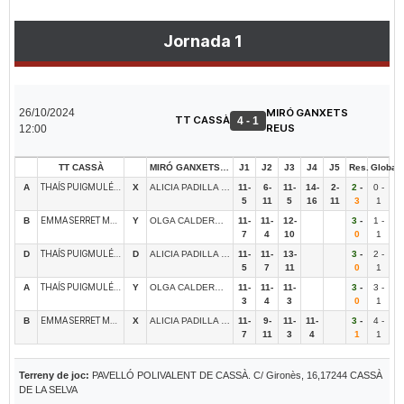
Jornada 1
26/10/2024
MIRÓ GANXETS
TT CASSÀ
4 - 1
REUS
12:00
TT CASSÀ
MIRÓ GANXETS REUS
J1
J2
J3
J4
J5
Res.
Global
THAÍS PUIGMULÉ MISSIAS
A
X
ALICIA PADILLA SANCHEZ
11-
6-
11-
14-
2-
2
-
0 -
5
11
5
16
11
3
1
EMMA SERRET MASSÓ
B
Y
OLGA CALDERÓ SOLÉ
11-
11-
12-
3
-
1 -
7
4
10
0
1
THAÍS PUIGMULÉ MISSIAS
D
D
ALICIA PADILLA SANCHEZ
11-
11-
13-
3
-
2 -
5
7
11
0
1
THAÍS PUIGMULÉ MISSIAS
A
Y
OLGA CALDERÓ SOLÉ
11-
11-
11-
3
-
3 -
3
4
3
0
1
EMMA SERRET MASSÓ
B
X
ALICIA PADILLA SANCHEZ
11-
9-
11-
11-
3
-
4 -
7
11
3
4
1
1
Terreny de joc:
PAVELLÓ POLIVALENT DE CASSÀ. C/ Gironès, 16,17244 CASSÀ
DE LA SELVA