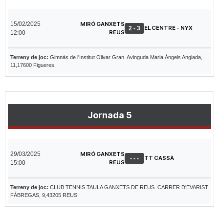
15/02/2025
MIRÓ GANXETS
EL CENTRE - NYX
2 - 3
REUS
12:00
Terreny de joc:
Gimnàs de l'Institut Olivar Gran. Avinguda Maria Àngels Anglada,
11,17600 Figueres
Jornada 5
29/03/2025
MIRÓ GANXETS
TT CASSÀ
- - -
REUS
15:00
Terreny de joc:
CLUB TENNIS TAULA GANXETS DE REUS. CARRER D'EVARIST
FÀBREGAS, 9,43205 REUS