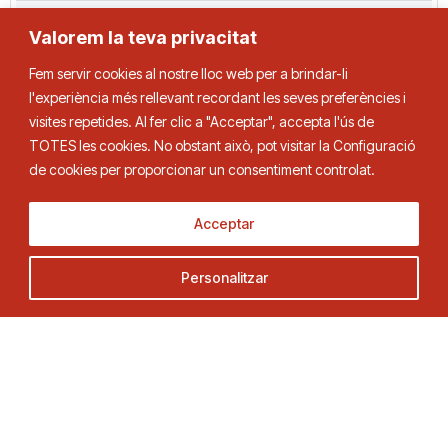
Terreny de joc:
CLUB TENNIS TAULA GANXETS DE REUS. CARRER D'EVARIST
Valorem la teva privacitat
FÀBREGAS, 9,43205 REUS
Fem servir cookies al nostre lloc web per a brindar-li
l'experiència més rellevant recordant les seves preferències i
visites repetides. Al fer clic a "Acceptar", accepta l'ús de
TOTES les cookies. No obstant això, pot visitar la Configuració
de cookies per proporcionar un consentiment controlat.
Acceptar
Personalitzar